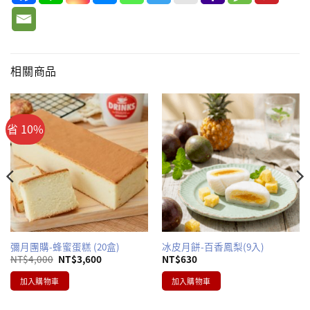
相關商品
省 10%
彌月團購-蜂蜜蛋糕 (20盒)
冰皮月餅-百香鳳梨(9入)
原
目
NT$
4,000
NT$
3,600
NT$
630
始
前
價
價
加入購物車
加入購物車
格：
格：
NT$4,000。
NT$3,600。