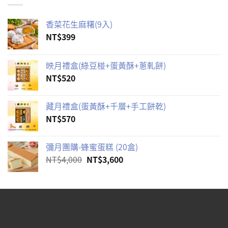
香菜花生麻糬(9入)
NT$
399
映月禮盒(綠豆椪+蛋黃酥+蔥軋餅)
NT$
520
藏月禮盒(蛋黃酥+千層+手工餅乾)
NT$
570
彌月團購-蜂蜜蛋糕 (20盒)
原
目
NT$
4,000
NT$
3,600
始
前
價
價
格：
格：
NT$4,000。
NT$3,600。