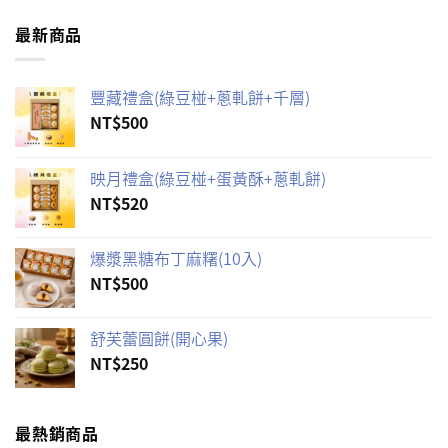
價
價
格：
格：
最新商品
NT$840。
NT$800。
豐藏禮盒(綠豆椪+蔥軋餅+千層)
NT$
500
映月禮盒(綠豆椪+蛋黃酥+蔥軋餅)
NT$
520
爆漿黑糖布丁麻糬(10入)
NT$
500
舒芙蕾圓餅(開心果)
NT$
250
最熱銷商品