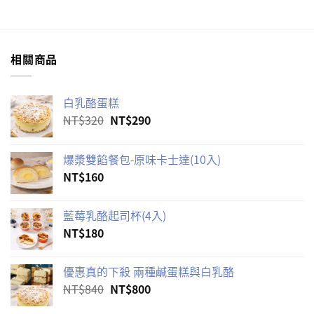
相關商品
白乳酪蛋糕
原
目
NT$
320
NT$
290
始
前
價
價
爆漿雙餡餐包-原味卡士達(10入)
格：
格：
NT$
160
NT$320。
NT$290。
藍莓乳酪起司杯(4入)
NT$
180
優惠真的下殺 兩種鹹蛋糕與白乳酪
原
目
NT$
840
NT$
800
始
前