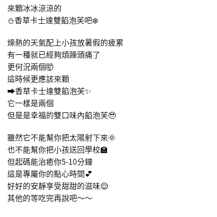
來顆冰冰涼涼的
⛄️香草卡士達雙餡泡芙吧❄️
燥熱的天氣配上小孩放暑假的疲累
有一種就已經夠煩躁頭痛了
更何況兩個🤯
這時候更應該來顆
➡️香草卡士達雙餡泡芙✨
它一樣是兩個
但是是幸福的雙口味內餡泡芙🥹
雖然它不能幫你把太陽射下來🌞
也不能幫你把小孩送回學校🏫
但起碼能治癒你5-10分鐘
這是專屬你的點心時間💕
好好的安靜享受甜甜的滋味😌
其他的等吃完再說吧～～