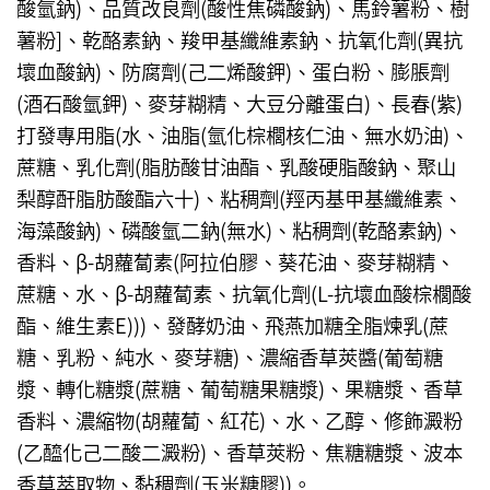
酸氫鈉)、品質改良劑(酸性焦磷酸鈉)、馬鈴薯粉、樹
薯粉]、乾酪素鈉、羧甲基纖維素鈉、抗氧化劑(異抗
壞血酸鈉)、防腐劑(己二烯酸鉀)、蛋白粉、膨脹劑
(酒石酸氫鉀)、麥芽糊精、大豆分離蛋白)、長春(紫)
打發專用脂(水、油脂(氫化棕櫚核仁油、無水奶油)、
蔗糖、乳化劑(脂肪酸甘油酯、乳酸硬脂酸鈉、聚山
梨醇酐脂肪酸酯六十)、粘稠劑(羥丙基甲基纖維素、
海藻酸鈉)、磷酸氫二鈉(無水)、粘稠劑(乾酪素鈉)、
香料、β-胡蘿蔔素(阿拉伯膠、葵花油、麥芽糊精、
蔗糖、水、β-胡蘿蔔素、抗氧化劑(L-抗壞血酸棕櫚酸
酯、維生素E)))、發酵奶油、飛燕加糖全脂煉乳(蔗
糖、乳粉、純水、麥芽糖)、濃縮香草莢醬(葡萄糖
漿、轉化糖漿(蔗糖、葡萄糖果糖漿)、果糖漿、香草
香料、濃縮物(胡蘿蔔、紅花)、水、乙醇、修飾澱粉
(乙醯化己二酸二澱粉)、香草莢粉、焦糖糖漿、波本
香草萃取物、黏稠劑(玉米糖膠))。