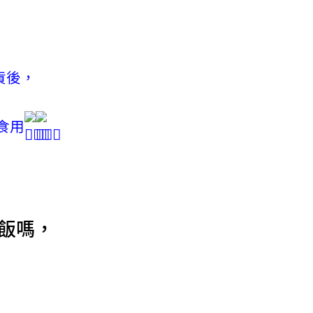
貨後，
食用
飯嗎，