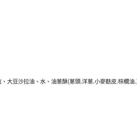
大豆沙拉油、水、油蔥酥(蔥頭.洋蔥.小麥麩皮.棕櫚油.