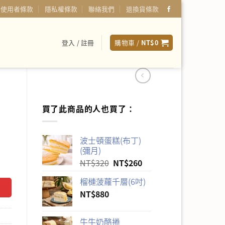
使用者條款
隱私權條款
聯絡我們
退換貨條款
登入 / 註冊
購物車 /
NT$
0
買了此商品的人也買了：
波士頓蛋糕(布丁)
(彌月)
原
目
NT$
320
NT$
260
始
前
榴槤菠蘿千層(6吋)
價
價
NT$
880
格：
格：
NT$320。
NT$260。
牛牛奶酪捲