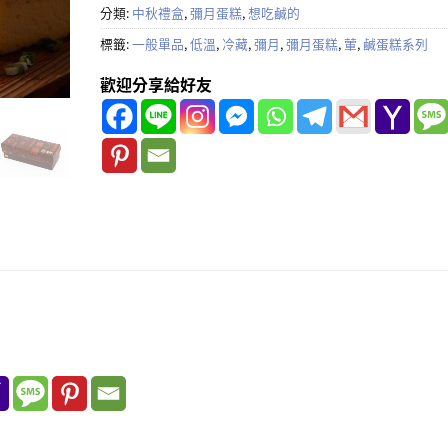
分類:
中秋禮盒
,
彌月蛋糕
,
想吃鹹的
標籤:
一般單品
,
低溫
,
冷藏
,
彌月
,
彌月蛋糕
,
葷
,
鹹蛋糕系列
歡迎分享給好友