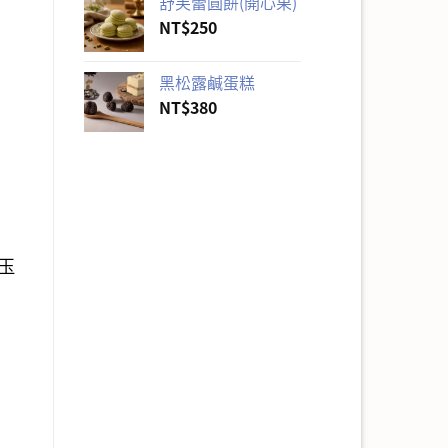
舒芙蕾圓餅(開心果)
NT$
250
黑松露鹹蛋糕
NT$
380
玉