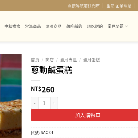
直接導航前往門市
里昂 企業理念
中秋禮盒
常溫商品
冷凍商品
想吃鹹的
想吃甜的
常見問題
首頁
/
商店
/
彌月專區
/
彌月蛋糕
蔥動鹹蛋糕
260
NT$
蔥動鹹蛋糕 數量
加入購物車
貨號:
SAC-01