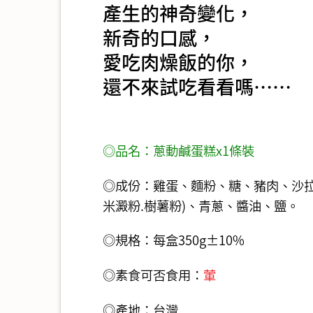
產生的神奇變化，
新奇的口感，
愛吃肉燥飯的你，
還不來試吃看看嗎……
◎品名：蔥動鹹蛋糕x1條裝
◎成份：雞蛋、麵粉、糖、豬肉、沙拉、
米澱粉.樹薯粉)、青蔥、醬油、鹽。
◎規格：每盒350g±10%
◎素食可否食用：
葷
◎產地：台灣