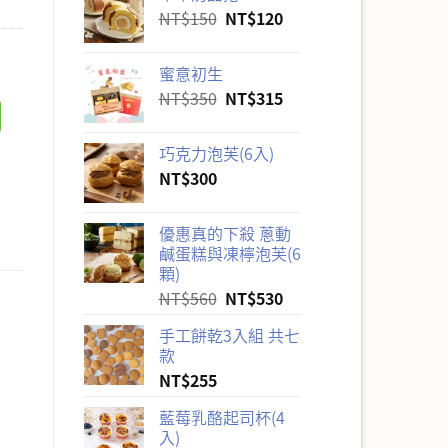
原
目
NT$
150
NT$
120
始
前
價
價
蜜意初生
格：
格：
原
目
NT$
350
NT$
315
NT$150。
NT$120。
始
前
價
價
巧克力泡芙(6入)
格：
格：
NT$
300
NT$350。
NT$315。
優惠真的下殺 蔥動
鹹蛋糕與凍檸泡芙(6
顆)
原
目
NT$
560
NT$
530
始
前
手工餅乾3入組 共七
價
價
款
格：
格：
NT$
255
NT$560。
NT$530。
藍莓乳酪起司杯(4
入)