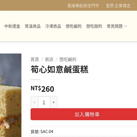
直接導航前往門市
里昂 企業理念
中秋禮盒
常溫商品
冷凍商品
想吃鹹的
想吃甜的
常見問題
首頁
/
商店
/
想吃鹹的
筍心如意鹹蛋糕
260
NT$
筍心如意鹹蛋糕 數量
加入購物車
貨號:
SAC-04