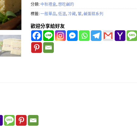
分類:
中秋禮盒
,
想吃鹹的
標籤:
一般單品
,
低溫
,
冷藏
,
葷
,
鹹蛋糕系列
歡迎分享給好友