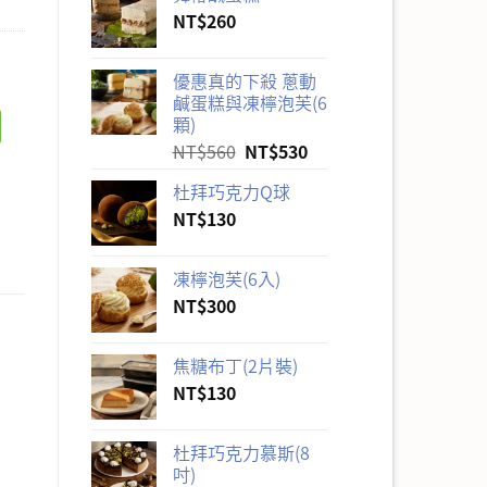
NT$
260
優惠真的下殺 蔥動
鹹蛋糕與凍檸泡芙(6
顆)
原
目
NT$
560
NT$
530
始
前
杜拜巧克力Q球
價
價
NT$
130
格：
格：
NT$560。
NT$530。
凍檸泡芙(6入)
NT$
300
焦糖布丁(2片裝)
NT$
130
杜拜巧克力慕斯(8
吋)