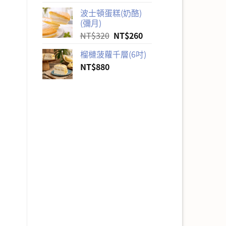
波士頓蛋糕(奶酪)
(彌月)
原
目
NT$
320
NT$
260
始
前
榴槤菠蘿千層(6吋)
價
價
NT$
880
格：
格：
NT$320。
NT$260。