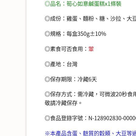
◎品名：筍心如意鹹蛋糕x1條裝
◎成份：雞蛋、麵粉、糖、沙拉、大
◎規格：每盒350g±10%
◎素食可否食用：
葷
◎產地：台灣
◎保存期限：冷藏6天
◎保存方式：需冷藏，可微波20秒食
敬請冷藏保存。
◎食品登錄字號：N-128902830-00000
※本產品含蛋、麩質的穀類、大豆等