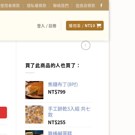
使用者條款
隱私權條款
聯絡我們
退換貨條款
登入 / 註冊
購物車 /
NT$
0
買了此商品的人也買了：
焦糖布丁(8吋)
NT$
799
手工餅乾3入組 共七
款
NT$
255
舞椿鹹蛋糕