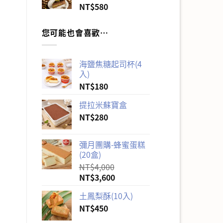
NT$
580
您可能也會喜歡…
海鹽焦糖起司杯(4
入)
NT$
180
提拉米蘇寶盒
NT$
280
彌月團購-蜂蜜蛋糕
(20盒)
NT$
4,000
原
目
NT$
3,600
始
前
土鳳梨酥(10入)
價
價
格：
NT$
450
格：
NT$4,000。
NT$3,600。