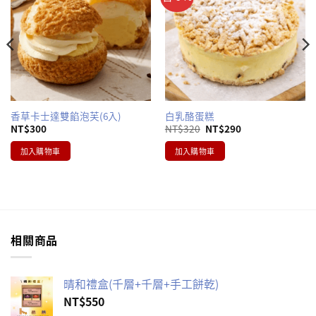
香草卡士達雙餡泡芙(6入)
白乳酪蛋糕
原
目
NT$
300
NT$
320
NT$
290
始
前
價
價
加入購物車
加入購物車
格：
格：
NT$320。
NT$290。
相關商品
晴和禮盒(千層+千層+手工餅乾)
NT$
550