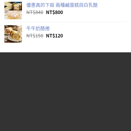
優惠真的下殺 兩種鹹蛋糕與白乳酪
原
目
NT$
840
NT$
800
始
前
價
價
牛牛奶酪捲
格：
格：
原
目
NT$
150
NT$
120
NT$840。
NT$800。
始
前
價
價
格：
格：
NT$150。
NT$120。