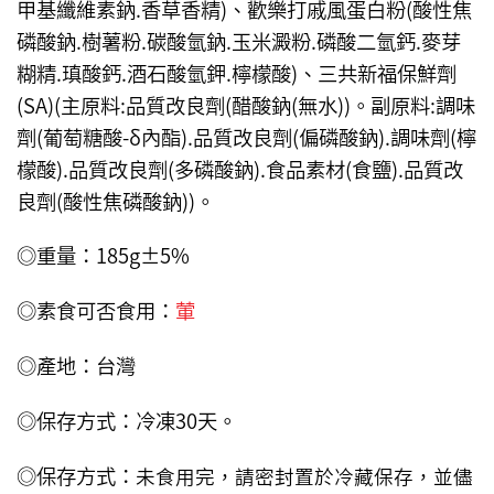
甲基纖維素鈉.香草香精)、歡樂打戚風蛋白粉(酸性焦
磷酸鈉.樹薯粉.碳酸氫鈉.玉米澱粉.磷酸二氫鈣.麥芽
糊精.瑱酸鈣.酒石酸氫鉀.檸檬酸)、三共新福保鮮劑
(SA)(主原料:品質改良劑(醋酸鈉(無水))。副原料:調味
劑(葡萄糖酸-δ內酯).品質改良劑(偏磷酸鈉).調味劑(檸
檬酸).品質改良劑(多磷酸鈉).食品素材(食鹽).品質改
良劑(酸性焦磷酸鈉))。
◎重量：185g±5%
◎素食可否食用：
葷
◎產地：台灣
◎保存方式：冷凍30天。
◎保存方式：
未食用完，請密封置於冷藏保存，並儘