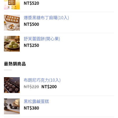
NT$
520
爆漿黑糖布丁麻糬(10入)
NT$
500
舒芙蕾圓餅(開心果)
NT$
250
最熱銷商品
布朗尼巧克力(10入)
原
目
NT$
220
NT$
200
始
前
價
價
黑松露鹹蛋糕
格：
格：
NT$
380
NT$220。
NT$200。