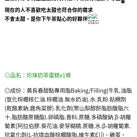
現在的人不喜歡吃太甜也符合你的需求
不會太甜，是你下午茶點心的好夥伴
◎品名：珍珠奶茶蛋糕x1條
◎成份：黃長春甜點專用脂Baking/Filling{牛乳.油脂
(氫化棕櫚核仁油.棕櫚油.無水奶油).水.乳粉.粘稠劑
(乾酪素鈉.鹿角菜膠).乳化劑(聚山梨醇酐脂肪酸脂六
十.脂肪酸蔗糖酯).卵磷脂.香料.蔗糖.多磷酸鈉.β-胡蘿
蔔素[阿拉伯膠.葵花油.麥芽糊精.蔗糖.水.β-胡蘿蔔素.
抗氧化劑(L-抗壞血酸棕櫚酸脂.維生素E)]}、雞蛋、