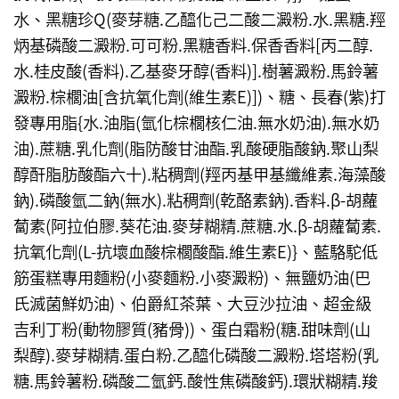
水、黑糖珍Q(麥芽糖.乙醯化己二酸二澱粉.水.黑糖.羥
炳基磷酸二澱粉.可可粉.黑糖香料.保香香料[丙二醇.
水.桂皮酸(香料).乙基麥牙醇(香料)].樹薯澱粉.馬鈴薯
澱粉.棕櫚油[含抗氧化劑(維生素E)])、糖、長春(紫)打
發專用脂{水.油脂(氫化棕櫚核仁油.無水奶油).無水奶
油).蔗糖.乳化劑(脂防酸甘油酯.乳酸硬脂酸鈉.聚山梨
醇酐脂肪酸酯六十).粘稠劑(羥丙基甲基纖維素.海藻酸
鈉).磷酸氫二鈉(無水).粘稠劑(乾酪素鈉).香料.β-胡蘿
蔔素(阿拉伯膠.葵花油.麥芽糊精.蔗糖.水.β-胡蘿蔔素.
抗氧化劑(L-抗壞血酸棕櫚酸酯.維生素E)}、藍駱駝低
筋蛋糕專用麵粉(小麥麵粉.小麥澱粉)、無鹽奶油(巴
氏滅菌鮮奶油)、伯爵紅茶葉、大豆沙拉油、超金級
吉利丁粉(動物膠質(豬骨))、蛋白霜粉(糖.甜味劑(山
梨醇).麥芽糊精.蛋白粉.乙醯化磷酸二澱粉.塔塔粉(乳
糖.馬鈴薯粉.磷酸二氫鈣.酸性焦磷酸鈣).環狀糊精.羧