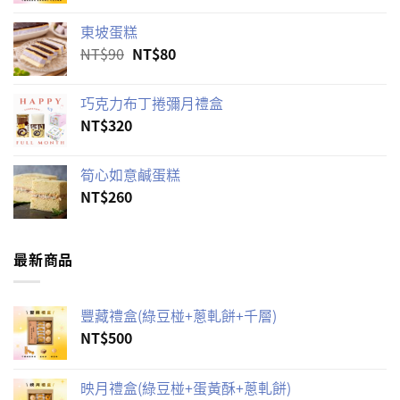
東坡蛋糕
原
目
NT$
90
NT$
80
始
前
價
價
巧克力布丁捲彌月禮盒
格：
格：
NT$
320
NT$90。
NT$80。
筍心如意鹹蛋糕
NT$
260
最新商品
豐藏禮盒(綠豆椪+蔥軋餅+千層)
NT$
500
映月禮盒(綠豆椪+蛋黃酥+蔥軋餅)