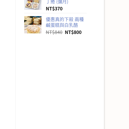
丁捲 (彌月)
NT$
370
優惠真的下殺 兩種
鹹蛋糕與白乳酪
原
目
NT$
840
NT$
800
始
前
價
價
格：
格：
NT$840。
NT$800。