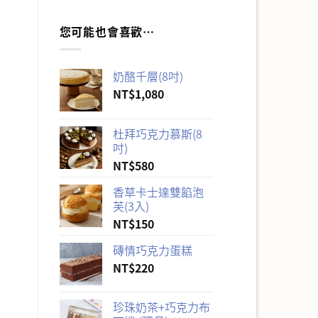
您可能也會喜歡…
奶酪千層(8吋)
NT$
1,080
杜拜巧克力慕斯(8
吋)
NT$
580
香草卡士達雙餡泡
芙(3入)
NT$
150
磚情巧克力蛋糕
NT$
220
珍珠奶茶+巧克力布