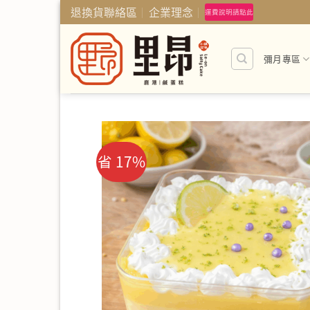
Skip
退換貨聯絡區
企業理念
運費說明請點此
to
content
彌月專區
省 17%