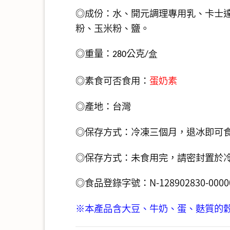
◎成份：水、開元調理專用乳、卡士
粉、玉米粉、鹽。
◎重量：
公克
280
/盒
◎素食可否食用：
蛋奶素
◎產地：台灣
◎保存方式：冷凍三個月，退冰即可
◎保存方式：
未食用完，請密封置於
◎食品登錄字號：N-128902830-00000
※本產品含大豆、牛奶、蛋、麩質的