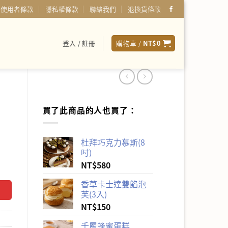
使用者條款
隱私權條款
聯絡我們
退換貨條款
登入 / 註冊
購物車 /
NT$
0
買了此商品的人也買了：
杜拜巧克力慕斯(8
吋)
NT$
580
香草卡士達雙餡泡
芙(3入)
NT$
150
千層蜂蜜蛋糕