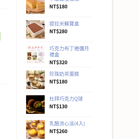
NT$
180
提拉米蘇寶盒
NT$
280
巧克力布丁捲彌月
禮盒
NT$
320
珍珠奶茶蛋糕
NT$
180
杜拜巧克力Q球
NT$
130
乳酪流心派(4入)
NT$
260