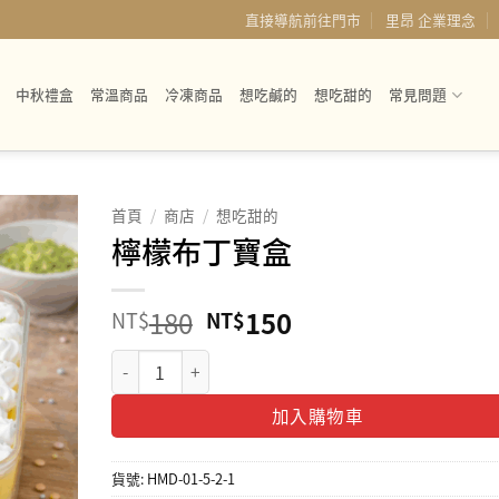
直接導航前往門市
里昂 企業理念
中秋禮盒
常溫商品
冷凍商品
想吃鹹的
想吃甜的
常見問題
首頁
/
商店
/
想吃甜的
檸檬布丁寶盒
原
目
180
150
NT$
NT$
始
前
檸檬布丁寶盒 數量
價
價
格：
格：
加入購物車
NT$180。
NT$150。
貨號:
HMD-01-5-2-1