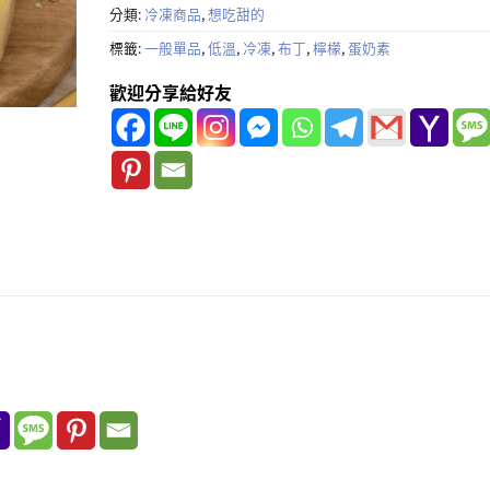
分類:
冷凍商品
,
想吃甜的
標籤:
一般單品
,
低溫
,
冷凍
,
布丁
,
檸檬
,
蛋奶素
歡迎分享給好友