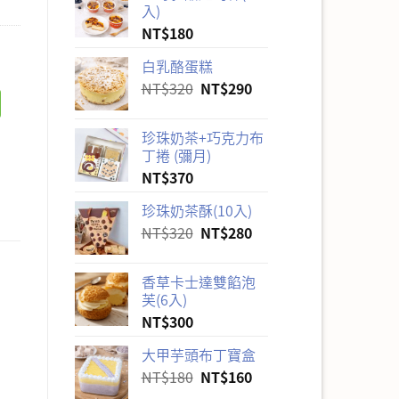
入)
NT$
180
白乳酪蛋糕
原
目
NT$
320
NT$
290
始
前
價
價
珍珠奶茶+巧克力布
格：
格：
丁捲 (彌月)
NT$320。
NT$290。
NT$
370
珍珠奶茶酥(10入)
原
目
NT$
320
NT$
280
始
前
價
價
香草卡士達雙餡泡
格：
格：
芙(6入)
NT$320。
NT$280。
NT$
300
大甲芋頭布丁寶盒
原
目
NT$
180
NT$
160
始
前