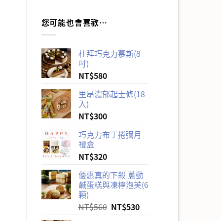
價
價
格：
格：
您可能也會喜歡…
NT$180。
NT$160。
杜拜巧克力慕斯(8
吋)
NT$
580
里昂濃郁起士條(18
入)
NT$
300
巧克力布丁捲彌月
禮盒
NT$
320
優惠真的下殺 蔥動
鹹蛋糕與凍檸泡芙(6
顆)
原
目
NT$
560
NT$
530
始
前