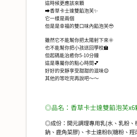
這時候更應該來顆
➡️香草卡士達雙餡泡芙✨
它一樣是兩個
但是是幸福的雙口味內餡泡芙🥹
雖然它不能幫你把太陽射下來🌞
也不能幫你把小孩送回學校🏫
但起碼能治癒你5-10分鐘
這是專屬你的點心時間💕
好好的安靜享受甜甜的滋味😌
其他的等吃完再說吧～～
◎品名：香草卡士達雙餡泡芙x6
◎成份：開元調理專用乳(水、乳粉、
鈉、鹿角菜膠)、卡士達粉B(糖粉、