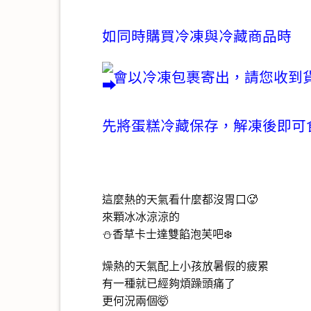
如同時購買冷凍與冷藏商品時
會以冷凍包裹寄出，請您收到
先將蛋糕冷藏保存，解凍後即可
這麼熱的天氣看什麼都沒胃口🥵
來顆冰冰涼涼的
⛄️香草卡士達雙餡泡芙吧❄️
燥熱的天氣配上小孩放暑假的疲累
有一種就已經夠煩躁頭痛了
更何況兩個🤯