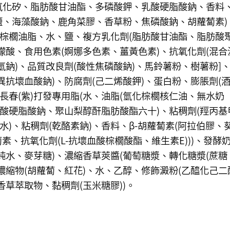
氧化矽、脂肪酸甘油酯、多磷酸鉀、乳酸硬脂酸鈉、香料
、鹽、海藻酸鈉、鹿角菜膠、香草粉、焦磷酸鈉、胡蘿蔔素)
[棕櫚油脂、水、鹽、複方乳化劑(脂肪酸甘油酯、脂肪酸
檬酸、食用色素(婀娜多色素、薑黃色素)、抗氧化劑(混合
酸氫鈉)、品質改良劑(酸性焦磷酸鈉)、馬鈴薯粉、樹薯粉]
抗壞血酸鈉)、防腐劑(己二烯酸鉀)、蛋白粉、膨脹劑(
長春(紫)打發專用脂(水、油脂(氫化棕櫚核仁油、無水奶
乳酸硬脂酸鈉、聚山梨醇酐脂肪酸酯六十)、粘稠劑(羥丙基
水)、粘稠劑(乾酪素鈉)、香料、β-胡蘿蔔素(阿拉伯膠、
素、抗氧化劑(L-抗壞血酸棕櫚酸酯、維生素E)))、發酵
純水、麥芽糖)、濃縮香草莢醬(葡萄糖漿、轉化糖漿(蔗糖
濃縮物(胡蘿蔔、紅花)、水、乙醇、修飾澱粉(乙醯化己二
草萃取物、黏稠劑(玉米糖膠))。