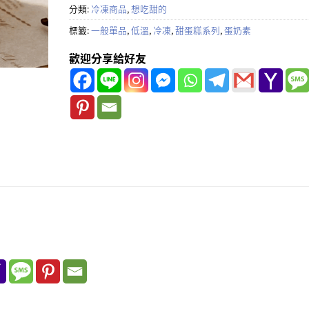
分類:
冷凍商品
,
想吃甜的
標籤:
一般單品
,
低溫
,
冷凍
,
甜蛋糕系列
,
蛋奶素
歡迎分享給好友