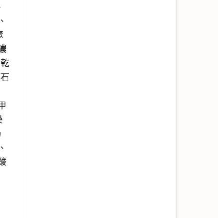
、
、
聚
濃
、乾
酒石
甲
葵
奶
、
酸