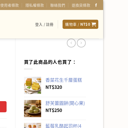
使用者條款
隱私權條款
聯絡我們
退換貨條款
登入 / 註冊
購物車 /
NT$
0
買了此商品的人也買了：
香菜花生千層蛋糕
NT$
320
舒芙蕾圓餅(開心果)
NT$
250
藍莓乳酪起司杯(4