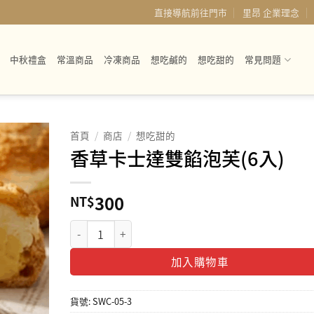
直接導航前往門市
里昂 企業理念
中秋禮盒
常溫商品
冷凍商品
想吃鹹的
想吃甜的
常見問題
首頁
/
商店
/
想吃甜的
香草卡士達雙餡泡芙(6入)
300
NT$
香草卡士達雙餡泡芙(6入) 數量
加入購物車
貨號:
SWC-05-3