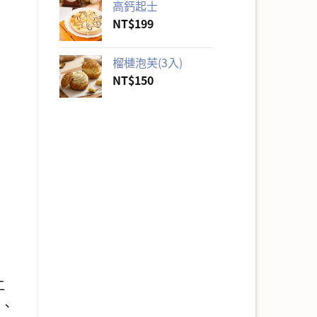
高鈣起士
價
價
NT$
199
格：
格：
NT$560。
NT$530。
榴槤泡芙(3入)
NT$
150
二
油、