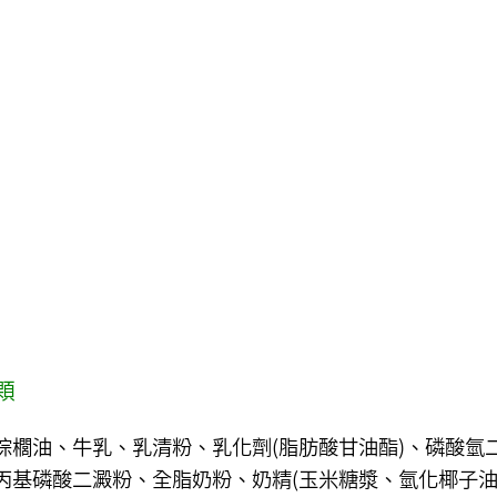
顆
棕櫚油、牛乳、乳清粉、乳化劑(脂肪酸甘油酯)、磷酸氫
羥丙基磷酸二澱粉、全脂奶粉、奶精(玉米糖漿、氫化椰子