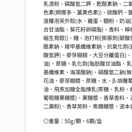
乳清粉、磷酸氫二鉀、乾酪素鈉、二
色素(婀娜多、薑黃色素))、硫酸鈣
菠蘿泡芙外殼(水、雞蛋、麵粉、奶油
合甘油酯、葵花籽卵磷脂)、香料、檸
縮生育醇)]、糖、泡打粉[膨脹劑(碳
酪素鈉、羧甲基纖維素鈉、抗氧化劑(異
酸氫鉀)、麥芽糊精、大豆分離蛋白)、
油)、蔗糖、乳化劑(脂肪酸甘油酯、
基纖維素、海藻酸鈉)、磷酸氫二鈉(無
花油、麥芽糊精、蔗糖、水、β-胡蘿蔔
油、飛燕加糖全脂煉乳(蔗糖、乳粉、
葡萄糖果糖漿)、果糖漿、香草香料、
二澱粉)、香草莢粉、焦糖糖漿、波本香
◎重量：50g/顆，6顆/盒