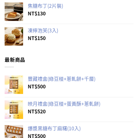
焦糖布丁(2片裝)
NT$
130
凍檸泡芙(3入)
NT$
150
最新商品
豐藏禮盒(綠豆椪+蔥軋餅+千層)
NT$
500
映月禮盒(綠豆椪+蛋黃酥+蔥軋餅)
NT$
520
爆漿黑糖布丁麻糬(10入)
NT$
500