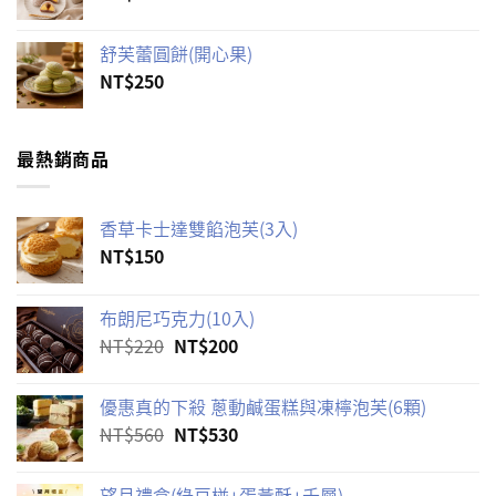
舒芙蕾圓餅(開心果)
NT$
250
最熱銷商品
香草卡士達雙餡泡芙(3入)
NT$
150
布朗尼巧克力(10入)
原
目
NT$
220
NT$
200
始
前
價
價
優惠真的下殺 蔥動鹹蛋糕與凍檸泡芙(6顆)
格：
格：
原
目
NT$
560
NT$
530
NT$220。
NT$200。
始
前
價
價
望月禮盒(綠豆椪+蛋黃酥+千層)