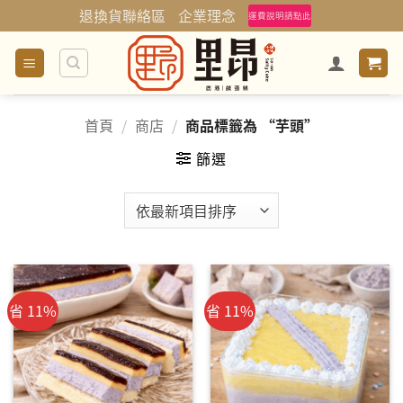
Skip
退換貨聯絡區
企業理念
運費說明請點此
to
content
首頁
/
商店
/
商品標籤為 “芋頭”
篩選
省 11%
省 11%