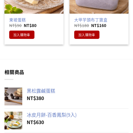
東坡蛋糕
大甲芋頭布丁寶盒
原
目
原
目
NT$
90
NT$
80
NT$
180
NT$
160
始
前
始
前
價
價
價
價
加入購物車
加入購物車
格：
格：
格：
格：
NT$90。
NT$80。
NT$180。
NT$160。
相關商品
黑松露鹹蛋糕
NT$
380
冰皮月餅-百香鳳梨(9入)
NT$
630