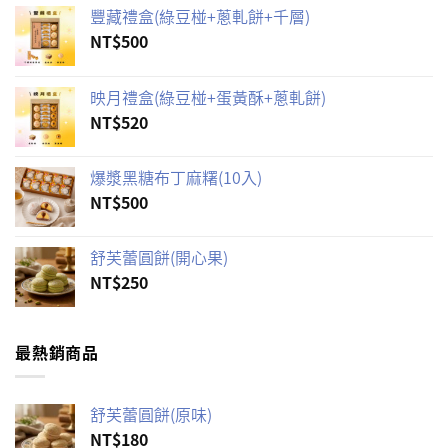
豐藏禮盒(綠豆椪+蔥軋餅+千層)
NT$
500
映月禮盒(綠豆椪+蛋黃酥+蔥軋餅)
NT$
520
爆漿黑糖布丁麻糬(10入)
NT$
500
舒芙蕾圓餅(開心果)
NT$
250
最熱銷商品
舒芙蕾圓餅(原味)
NT$
180