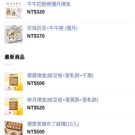
牛牛奶酪捲彌月禮盒
NT$
320
珍珠奶茶+牛牛捲 (彌月)
NT$
370
最新商品
豐藏禮盒(綠豆椪+蔥軋餅+千層)
NT$
500
映月禮盒(綠豆椪+蛋黃酥+蔥軋餅)
NT$
520
爆漿黑糖布丁麻糬(10入)
NT$
500