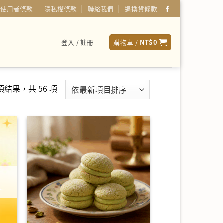
使用者條款
隱私權條款
聯絡我們
退換貨條款
登入 / 註冊
購物車 /
NT$
0
依
 項結果，共 56 項
最
新
項
目
排
序