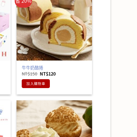
省 20%
牛牛奶酪捲
原
目
NT$
150
NT$
120
始
前
價
價
加入購物車
格：
格：
NT$150。
NT$120。