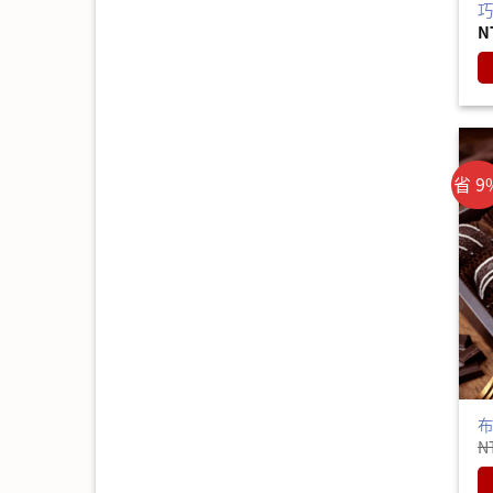
巧
N
省 9
布
N