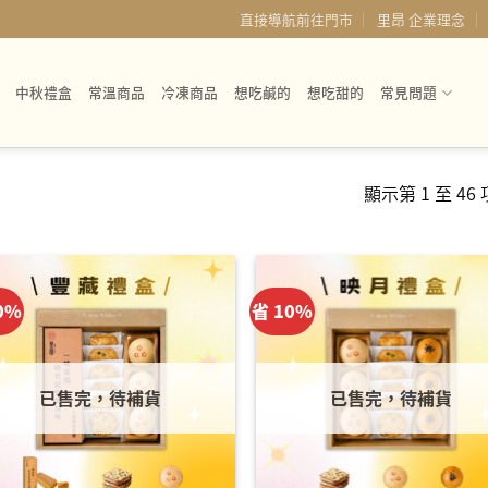
直接導航前往門市
里昂 企業理念
中秋禮盒
常溫商品
冷凍商品
想吃鹹的
想吃甜的
常見問題
顯示第 1 至 46
”
0%
省 10%
已售完，待補貨
已售完，待補貨