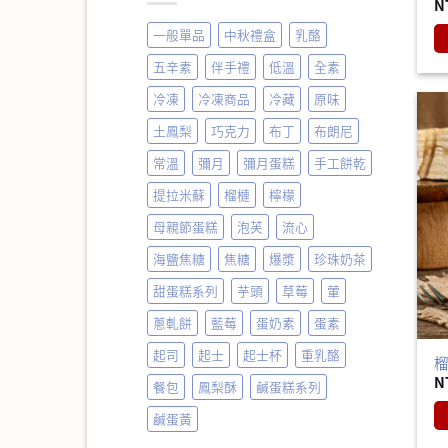
N
一般單品
中秋禮盒
乳酪
五辛素
伴手禮
低溫
全素
冷凍
冷凍商品
冷藏
原味
土鳳梨
巧克力
布丁
布朗尼
常溫
彌月
彌月蛋糕
手工餅乾
提拉米蘇
榴槤
檸檬
母親節蛋糕
泡芙
流心
海鹽焦糖
焦糖
爆漿
珍珠奶茶
甜蛋糕系列
芋頭
草莓
葷
蔥軋餅
藍莓
蛋奶素
蛋素
起司
起士
起士杯
重乳酪
榴
N
餐包
鳳梨酥
鹹蛋糕系列
鹹蛋黃