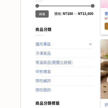
最
最
豐
價格:
NT$80
—
NT$3,600
篩選
低
高
價
價
N
格
格
商品分類
彌月專區
冷凍商品
常溫商品(需獨立結帳)
中秋禮盒
想吃鹹的
想吃甜的
商品分類標籤
舒