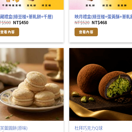
藏禮盒(綠豆椪+蔥軋餅+千層)
映月禮盒(綠豆椪+蛋黃酥+蔥軋
原
目
原
目
T$
500
NT$
450
NT$
520
NT$
468
始
前
始
前
價
價
價
價
查看內容
查看內容
格：
格：
格：
格：
NT$500。
NT$450。
NT$520。
NT$468。
芙蕾圓餅(原味)
杜拜巧克力Q球