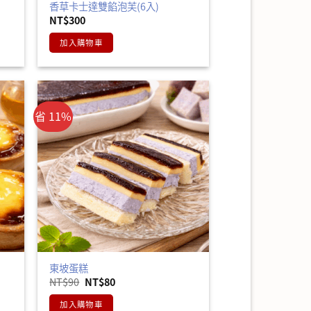
香草卡士達雙餡泡芙(6入)
NT$
300
加入購物車
省 11%
東坡蛋糕
原
目
NT$
90
NT$
80
始
前
價
價
加入購物車
格：
格：