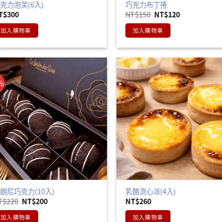
克力泡芙(6入)
巧克力布丁捲
原
目
T$
300
NT$
150
NT$
120
始
前
價
價
加入購物車
加入購物車
格：
格：
NT$150。
NT$120。
%
朗尼巧克力(10入)
乳酪流心派(4入)
原
目
T$
220
NT$
200
NT$
260
始
前
價
價
加入購物車
加入購物車
格：
格：