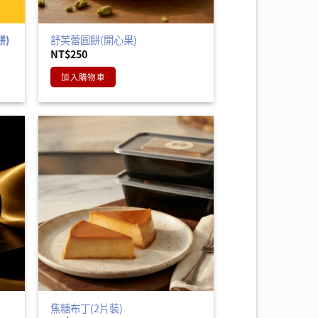
餅)
舒芙蕾圓餅(開心果)
NT$
250
加入購物車
焦糖布丁(2片裝)