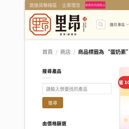
Skip
退換貨聯絡區
企業理念
運費說明請點此
to
content
彌月專區
首頁
/
商店
/
商品標籤為 “蛋奶素
搜尋產品
省 1
搜
尋
產
品：
由價格篩選