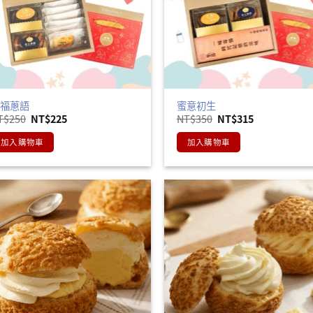
幸福蔥語
蜜意初生
原
目
原
目
T$
250
NT$
225
NT$
350
NT$
315
始
前
始
前
價
價
價
價
加入購物車
加入購物車
格：
格：
格：
格：
NT$250。
NT$225。
NT$350。
NT$315。