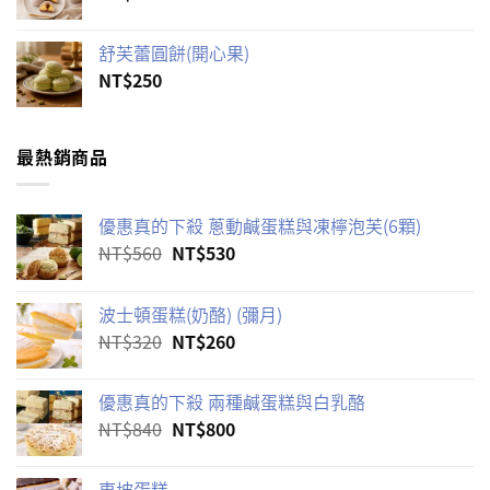
舒芙蕾圓餅(開心果)
NT$
250
最熱銷商品
優惠真的下殺 蔥動鹹蛋糕與凍檸泡芙(6顆)
原
目
NT$
560
NT$
530
始
前
價
價
波士頓蛋糕(奶酪) (彌月)
格：
格：
原
目
NT$
320
NT$
260
NT$560。
NT$530。
始
前
價
價
優惠真的下殺 兩種鹹蛋糕與白乳酪
格：
格：
原
目
NT$
840
NT$
800
NT$320。
NT$260。
始
前
價
價
東坡蛋糕