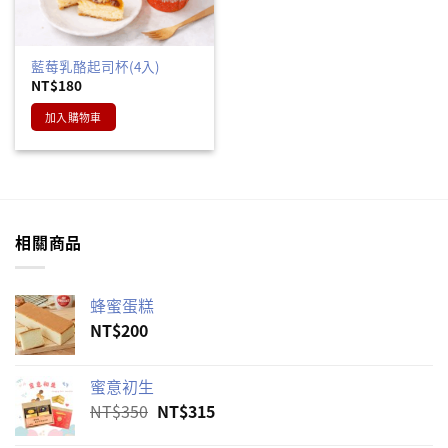
藍莓乳酪起司杯(4入)
NT$
180
加入購物車
相關商品
蜂蜜蛋糕
NT$
200
蜜意初生
原
目
NT$
350
NT$
315
始
前