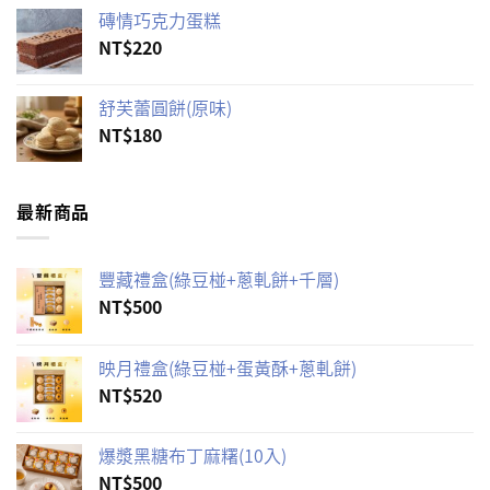
價
價
磚情巧克力蛋糕
格：
格：
NT$
220
NT$350。
NT$315。
舒芙蕾圓餅(原味)
NT$
180
最新商品
豐藏禮盒(綠豆椪+蔥軋餅+千層)
NT$
500
映月禮盒(綠豆椪+蛋黃酥+蔥軋餅)
NT$
520
爆漿黑糖布丁麻糬(10入)
NT$
500