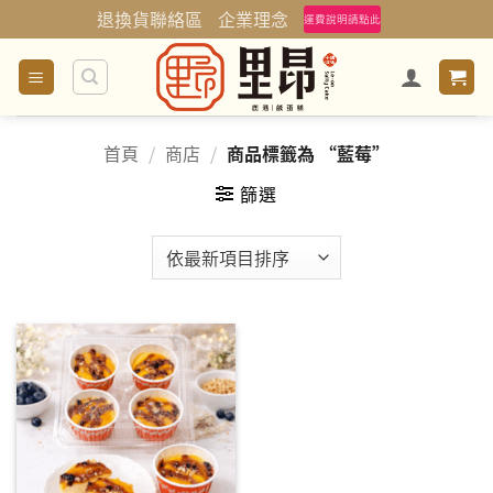
Skip
退換貨聯絡區
企業理念
運費說明請點此
to
content
首頁
/
商店
/
商品標籤為 “藍莓”
篩選