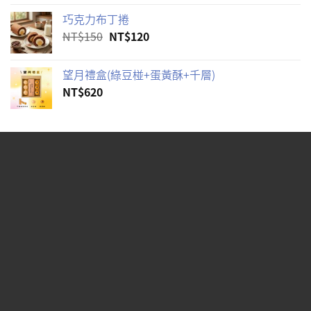
巧克力布丁捲
原
目
NT$
150
NT$
120
始
前
價
價
望月禮盒(綠豆椪+蛋黃酥+千層)
格：
格：
NT$
620
NT$150。
NT$120。