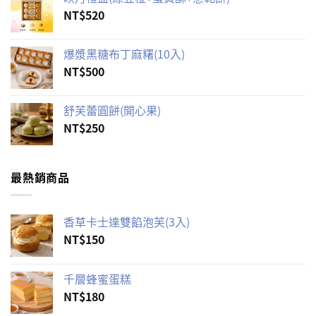
NT$
520
爆漿黑糖布丁麻糬(10入)
NT$
500
舒芙蕾圓餅(開心果)
NT$
250
最熱銷商品
香草卡士達雙餡泡芙(3入)
NT$
150
千層蜂蜜蛋糕
NT$
180