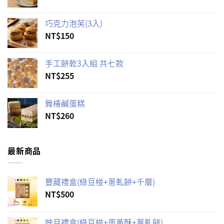
巧克力泡芙(3入)
NT$
150
手工餅乾3入組 共七款
NT$
255
舞椿鹹蛋糕
NT$
260
最新商品
豐藏禮盒(綠豆椪+蔥軋餅+千層)
NT$
500
映月禮盒(綠豆椪+蛋黃酥+蔥軋餅)