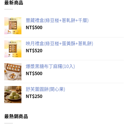
最新商品
豐藏禮盒(綠豆椪+蔥軋餅+千層)
NT$
500
映月禮盒(綠豆椪+蛋黃酥+蔥軋餅)
NT$
520
爆漿黑糖布丁麻糬(10入)
NT$
500
舒芙蕾圓餅(開心果)
NT$
250
最熱銷商品