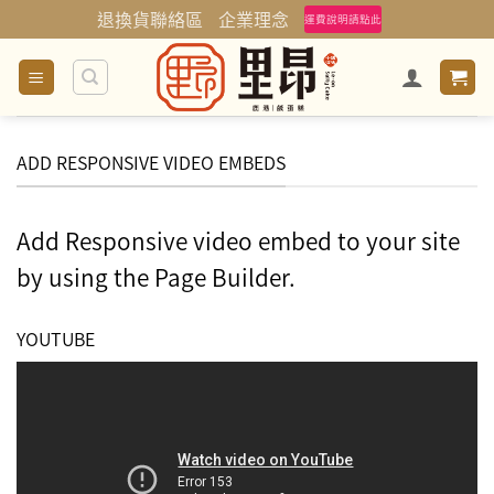
Skip
退換貨聯絡區
企業理念
運費說明請點此
to
content
ADD RESPONSIVE VIDEO EMBEDS
Add Responsive video embed to your site
by using the Page Builder.
YOUTUBE