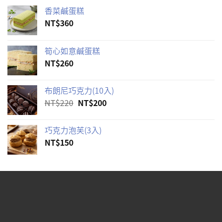
香菜鹹蛋糕
NT$
360
筍心如意鹹蛋糕
NT$
260
布朗尼巧克力(10入)
原
目
NT$
220
NT$
200
始
前
價
價
巧克力泡芙(3入)
格：
格：
NT$
150
NT$220。
NT$200。