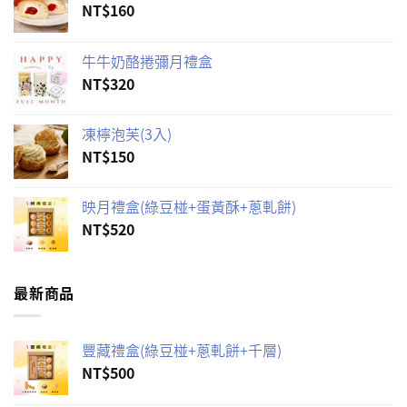
NT$
160
牛牛奶酪捲彌月禮盒
NT$
320
凍檸泡芙(3入)
NT$
150
映月禮盒(綠豆椪+蛋黃酥+蔥軋餅)
NT$
520
最新商品
豐藏禮盒(綠豆椪+蔥軋餅+千層)
NT$
500