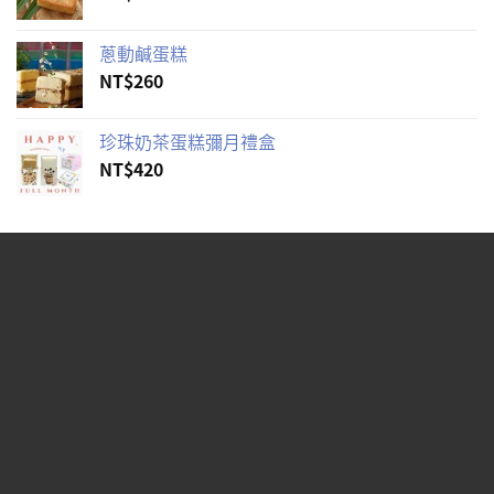
蔥動鹹蛋糕
NT$
260
珍珠奶茶蛋糕彌月禮盒
NT$
420