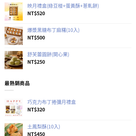
映月禮盒(綠豆椪+蛋黃酥+蔥軋餅)
NT$
520
爆漿黑糖布丁麻糬(10入)
NT$
500
舒芙蕾圓餅(開心果)
NT$
250
最熱銷商品
巧克力布丁捲彌月禮盒
NT$
320
土鳳梨酥(10入)
NT$
450