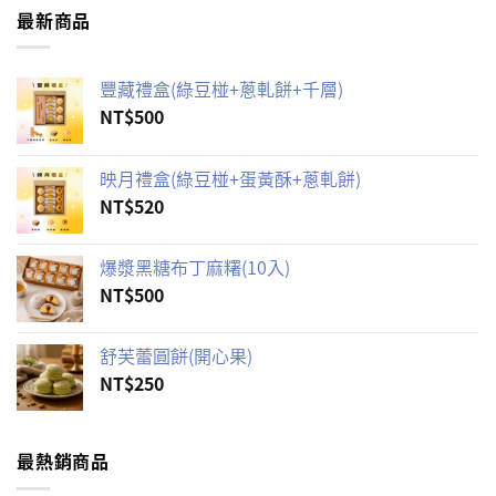
最新商品
豐藏禮盒(綠豆椪+蔥軋餅+千層)
NT$
500
映月禮盒(綠豆椪+蛋黃酥+蔥軋餅)
NT$
520
爆漿黑糖布丁麻糬(10入)
NT$
500
舒芙蕾圓餅(開心果)
NT$
250
最熱銷商品