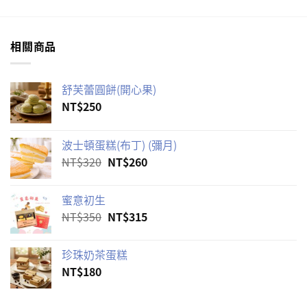
相關商品
舒芙蕾圓餅(開心果)
NT$
250
波士頓蛋糕(布丁) (彌月)
原
目
NT$
320
NT$
260
始
前
價
價
蜜意初生
格：
格：
原
目
NT$
350
NT$
315
NT$320。
NT$260。
始
前
價
價
珍珠奶茶蛋糕
格：
格：
NT$
180
NT$350。
NT$315。