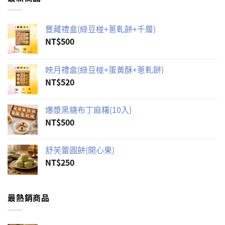
豐藏禮盒(綠豆椪+蔥軋餅+千層)
NT$
500
映月禮盒(綠豆椪+蛋黃酥+蔥軋餅)
NT$
520
爆漿黑糖布丁麻糬(10入)
NT$
500
舒芙蕾圓餅(開心果)
NT$
250
最熱銷商品