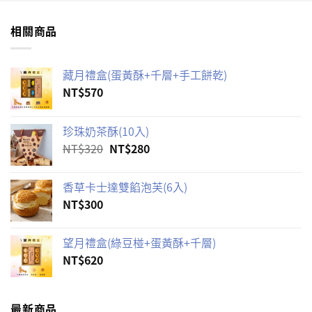
相關商品
藏月禮盒(蛋黃酥+千層+手工餅乾)
NT$
570
珍珠奶茶酥(10入)
原
目
NT$
320
NT$
280
始
前
價
價
香草卡士達雙餡泡芙(6入)
格：
格：
NT$
300
NT$320。
NT$280。
望月禮盒(綠豆椪+蛋黃酥+千層)
NT$
620
最新商品