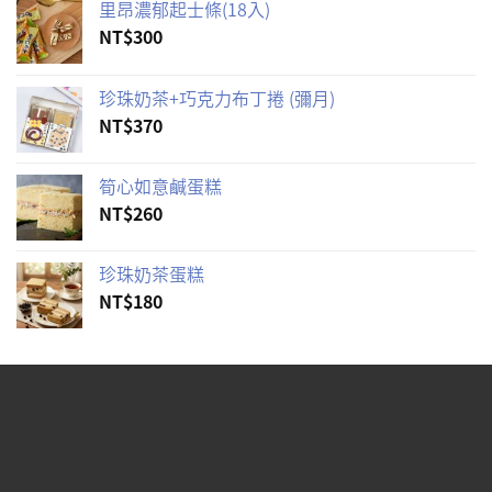
里昂濃郁起士條(18入)
NT$
300
珍珠奶茶+巧克力布丁捲 (彌月)
NT$
370
筍心如意鹹蛋糕
NT$
260
珍珠奶茶蛋糕
NT$
180