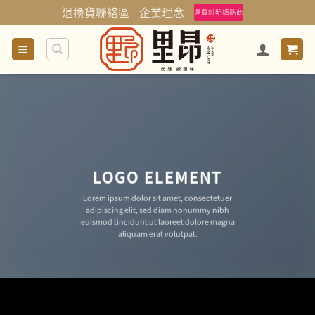
Skip
退換貨聯絡區
企業理念
運費說明請點此
to
content
LOGO ELEMENT
Lorem ipsum dolor sit amet, consectetuer
adipiscing elit, sed diam nonummy nibh
euismod tincidunt ut laoreet dolore magna
aliquam erat volutpat.