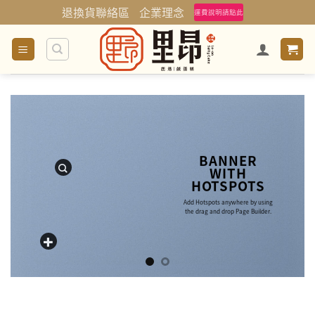
Skip
退換貨聯絡區
企業理念
運費說明請點此
to
content
BANNER
WITH
HOTSPOTS
Add Hotspots anywhere by using
the drag and drop Page Builder.