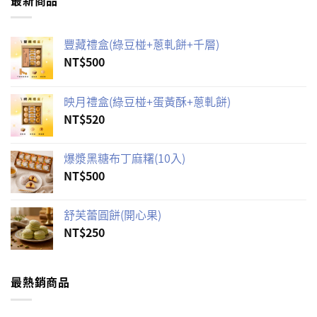
豐藏禮盒(綠豆椪+蔥軋餅+千層)
NT$
500
映月禮盒(綠豆椪+蛋黃酥+蔥軋餅)
NT$
520
爆漿黑糖布丁麻糬(10入)
NT$
500
舒芙蕾圓餅(開心果)
NT$
250
最熱銷商品