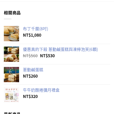
相關商品
布丁千層(8吋)
NT$
1,080
優惠真的下殺 蔥動鹹蛋糕與凍檸泡芙(6顆)
原
目
NT$
560
NT$
530
始
前
價
價
蔥動鹹蛋糕
格：
格：
NT$
260
NT$560。
NT$530。
牛牛奶酪捲彌月禮盒
NT$
320
最新商品