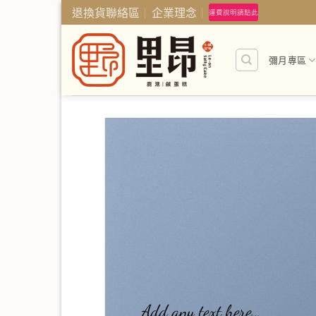
Skip
退換貨聯絡區
企業理念
運費說明請點此
to
content
彌月專區
Add any text here…