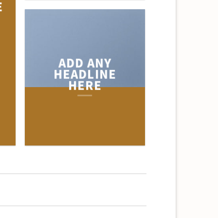
E
ADD ANY
HEADLINE
HERE