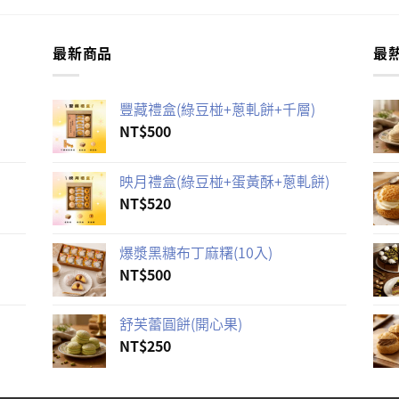
最新商品
最
豐藏禮盒(綠豆椪+蔥軋餅+千層)
NT$
500
映月禮盒(綠豆椪+蛋黃酥+蔥軋餅)
NT$
520
爆漿黑糖布丁麻糬(10入)
NT$
500
舒芙蕾圓餅(開心果)
NT$
250