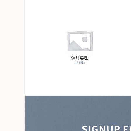
吃甜的
彌月專區
4 商品
12 商品
SIGNUP 