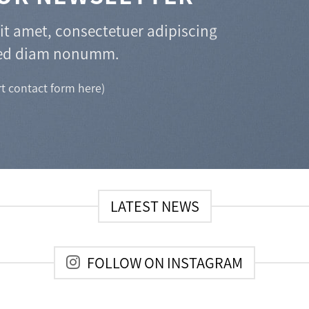
it amet, consectetuer adipiscing
 sed diam nonumm.
rt contact form here)
LATEST NEWS
FOLLOW ON INSTAGRAM