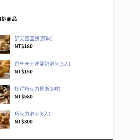
熱銷商品
舒芙蕾圓餅(原味)
NT$
180
香草卡士達雙餡泡芙(3入)
NT$
150
杜拜巧克力慕斯(8吋)
NT$
580
巧克力泡芙(6入)
NT$
300