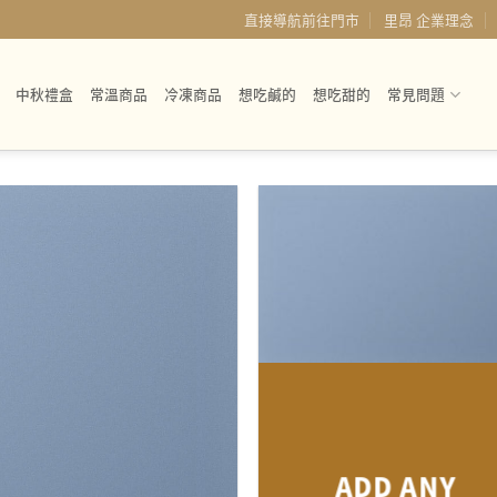
直接導航前往門市
里昂 企業理念
中秋禮盒
常溫商品
冷凍商品
想吃鹹的
想吃甜的
常見問題
ADD ANY