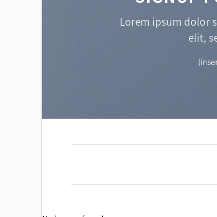
Lorem ipsum dolor s
elit,
(inse