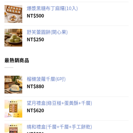
爆漿黑糖布丁麻糬(10入)
NT$
500
舒芙蕾圓餅(開心果)
NT$
250
最熱銷商品
榴槤菠蘿千層(6吋)
NT$
880
望月禮盒(綠豆椪+蛋黃酥+千層)
NT$
620
晴和禮盒(千層+千層+手工餅乾)