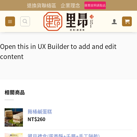
Skip
退換貨聯絡區
企業理念
運費說明請點此
to
content
Open this in UX Builder to add and edit
content
相關商品
舞椿鹹蛋糕
NT$
260
藏月禮盒(蛋黃酥+千層+手工餅乾)