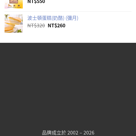
NT$
550
波士頓蛋糕(奶酪) (彌月)
原
目
NT$
320
NT$
260
始
前
價
價
格：
格：
NT$320。
NT$260。
品牌成立於 2002 – 2026