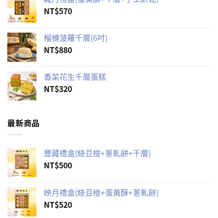
NT$
570
榴槤菠蘿千層(6吋)
NT$
880
香菜花生千層蛋糕
NT$
320
最新商品
豐藏禮盒(綠豆椪+蔥軋餅+千層)
NT$
500
映月禮盒(綠豆椪+蛋黃酥+蔥軋餅)
NT$
520